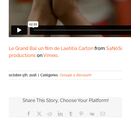
Le Grand Bal un film de Laetitia Carton
from
SaNoSi
productions
on
Vimeo
.
octobre 5th, 2016
|
Catégories :
Groupe à découvrir
Share This Story, Choose Your Platform!
Facebook
X
Reddit
LinkedIn
Tumblr
Pinterest
Vk
Email