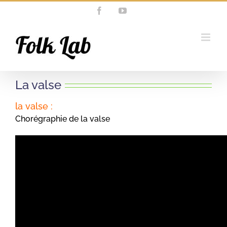
Passer
Facebook
YouTube
au
contenu
La valse
la valse :
Chorégraphie de la valse