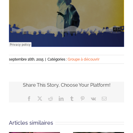
septembre 16th, 2015
|
Catégories :
Groupe à découvrir
Share This Story, Choose Your Platform!
Facebook
X
Reddit
LinkedIn
Tumblr
Pinterest
Vk
Email
Articles similaires