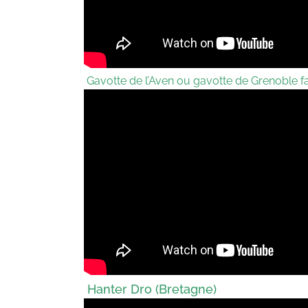
Gavotte de l’Aven ou gavotte de Grenoble f
Hanter Dro (Bretagne)