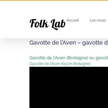
Passer
au
contenu
Accueil
Les cours
Gavotte de l’Aven – gavotte 
Gavotte de l’Aven (Bretagne) ou gavot
Gavotte de l’Aven (façon Bretagne)