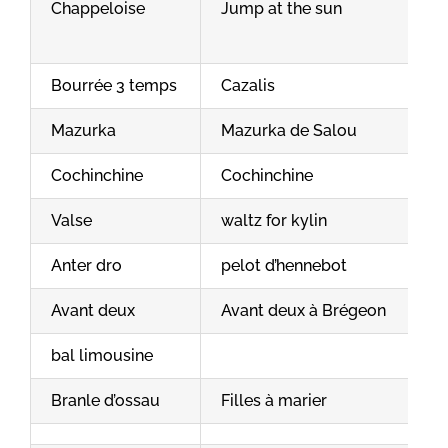
Chappeloise
Jump at the sun
Bourrée 3 temps
Cazalis
Mazurka
Mazurka de Salou
Cochinchine
Cochinchine
Valse
waltz for kylin
Anter dro
pelot d’hennebot
Avant deux
Avant deux à Brégeon
bal limousine
Branle d’ossau
Filles à marier