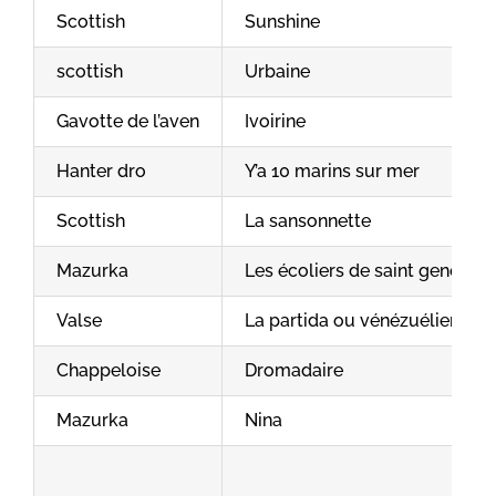
Scottish
Sunshine
scottish
Urbaine
Gavotte de l’aven
Ivoirine
Hanter dro
Y’a 10 marins sur mer
Scottish
La sansonnette
Mazurka
Les écoliers de saint genet
Valse
La partida ou vénézuélienne
Chappeloise
Dromadaire
Mazurka
Nina