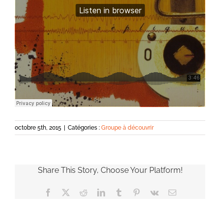
octobre 5th, 2015
|
Catégories :
Groupe à découvrir
Share This Story, Choose Your Platform!
Facebook
X
Reddit
LinkedIn
Tumblr
Pinterest
Vk
Email