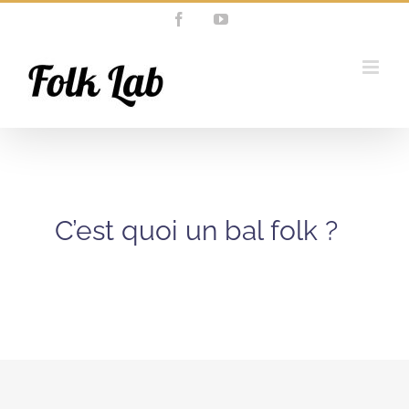
Passer
Facebook
YouTube
au
contenu
C’est quoi un bal folk ?