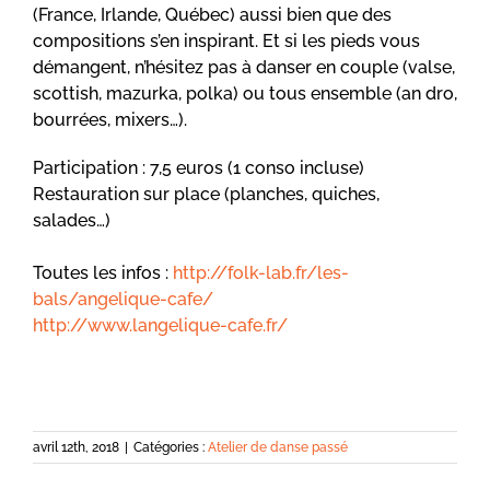
(France, Irlande, Québec) aussi bien que des
compositions s’en inspirant. Et si les pieds vous
démangent, n’hésitez pas à danser en couple (valse,
scottish, mazurka, polka) ou tous ensemble (an dro,
bourrées, mixers…).
Participation : 7,5 euros (1 conso incluse)
Restauration sur place (planches, quiches,
salades…)
Toutes les infos :
http://folk-lab.fr/
les-
bals/angelique-cafe/
http://
www.langelique-cafe.fr/
avril 12th, 2018
|
Catégories :
Atelier de danse passé