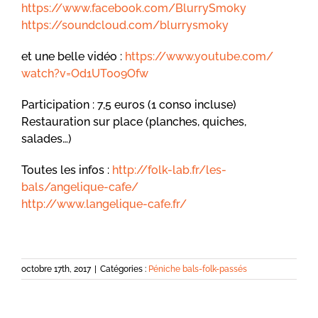
https://www.facebook.com/
BlurrySmoky
https://soundcloud.com/
blurrysmoky
et une belle vidéo :
https://www.youtube.com/
watch?v=Od1UT0o9Ofw
Participation : 7,5 euros (1 conso incluse)
Restauration sur place (planches, quiches,
salades…)
Toutes les infos :
http://folk-lab.fr/
les-
bals/angelique-cafe/
http://
www.langelique-cafe.fr/
octobre 17th, 2017
|
Catégories :
Péniche bals-folk-passés