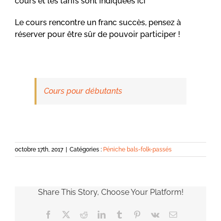
cours et les tarifs sont indiquées ici
Le cours rencontre un franc succès, pensez à
réserver pour être sûr de pouvoir participer !
Cours pour débutants
octobre 17th, 2017
|
Catégories :
Péniche bals-folk-passés
Share This Story, Choose Your Platform!
Facebook
X
Reddit
LinkedIn
Tumblr
Pinterest
Vk
Email