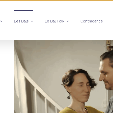
Les Bals
Le Bal Folk
Contradance