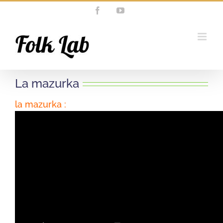
Passer
Facebook
YouTube
au
contenu
La mazurka
la mazurka :