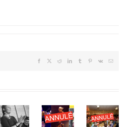
Facebook
X
Reddit
LinkedIn
Tumblr
Pinterest
Vk
Email