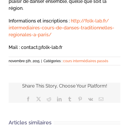
plaisir de danser ensemble, quelle que soit la
région.
Informations et inscriptions :
http://folk-lab.fr/
intermediaires-cours-de-dan
ses-traditionnelles-
region
ales-a-paris/
Mail : contact@folk-lab.fr
novembre 5th, 2015
|
Catégories :
cours intermédiaires passés
Share This Story, Choose Your Platform!
Facebook
X
Reddit
LinkedIn
Tumblr
Pinterest
Vk
Email
Articles similaires