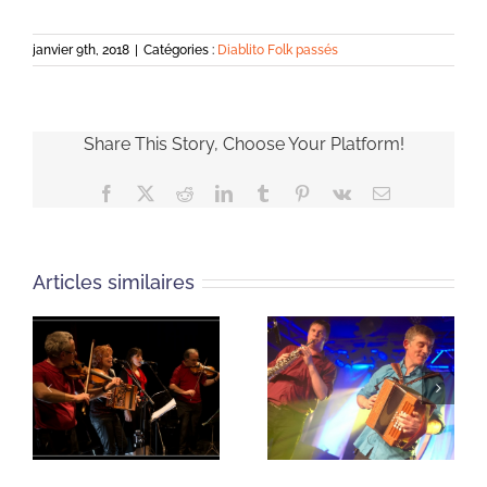
janvier 9th, 2018
|
Catégories :
Diablito Folk passés
Share This Story, Choose Your Platform!
Facebook
X
Reddit
LinkedIn
Tumblr
Pinterest
Vk
Email
Articles similaires